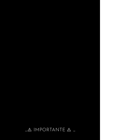
_⚠️ IMPORTANTE ⚠️ _