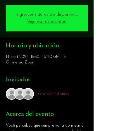
Ingressos não estão disponíveis.
Veja outros eventos.
Horario y ubicación
14 sept 2024, 16:30 – 17:30 GMT-3
Online via Zoom
Invitados
+5 otros invitados
Acerca del evento
Você percebeu que sempre volta ao mesmo 