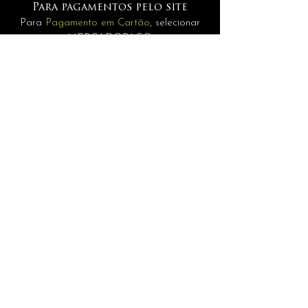
Para pagamentos pelo site
Para
Pagamento em Cartão
, selecionar
MERCADOPAGO.
Pagamentos
Para
Internacionais
selecione a opção
PAGAMENTO MANUAL.
INFORMAÇÕES
assessoria@andrerisonho.com