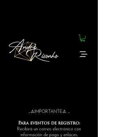
_⚠️IMPORTANTE⚠️ _
Para eventos de registro:
Recibirá un correo electrónico con
información de pago y enlaces.