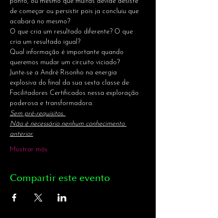
ponto, ou mesmo que muitas devide desiste 
de começar ou persistir pois ja concluiu que 
acabará no mesmo?
O que cria um resultado diferente? O que 
cria um resultado igual?
Qual informação é importante quando 
queremos mudar um circuito viciado?
Junte-se a André Risonho na energia 
explosiva do final da sua sexta classe de 
Facilitadores Certificados nessa exploração 
poderosa e transformadora.
Sem pré-requisitos. 
Não é necessário nenhum conhecimento 
anterior.
Mostrar más
Compartir este evento