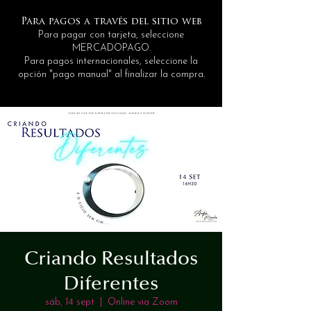
Para pagos a través del sitio web
Para pagar con tarjeta, seleccione
MERCADOPAGO.
Para pagos internacionales, seleccione la
opción "pago manual" al finalizar la compra.
Criando Resultados
Diferentes
sáb, 14 sept
  |  
Online via Zoom