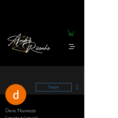
Mais ações
Seguir
Deia Nuneszs
0 seguidor
0 seguindo