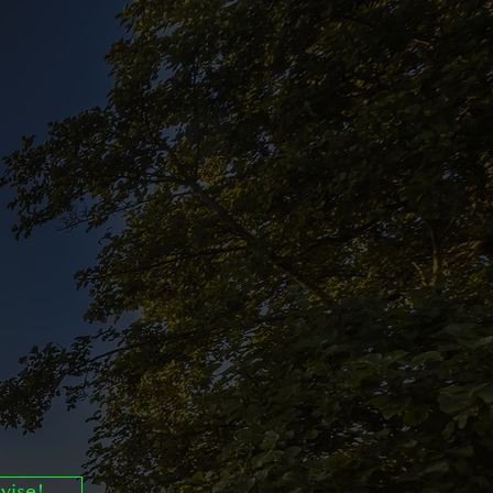
!
vise!