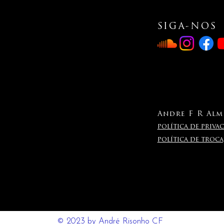
SIGA-NOS
Andre F R Alme
política de privac
política de troc
© 2023 by André Risonho CF