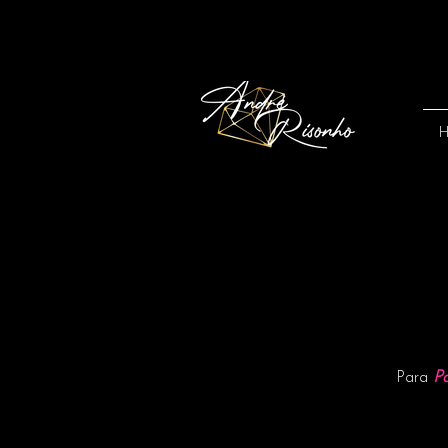
P
Para