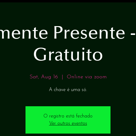
mente Presente -
Gratuito
Sat, Aug 16
  |  
Online via zoom
A chave é uma só.
O registro está fechado
Ver outros eventos