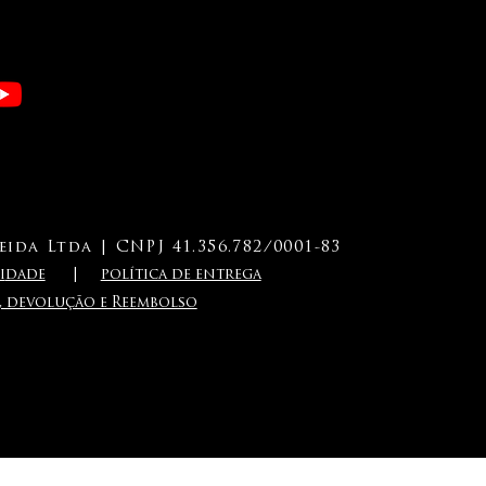
ida Ltda | CNPJ 41.356.782/0001-83
i
dade
|
política de entrega
a, devolução e Reembolso