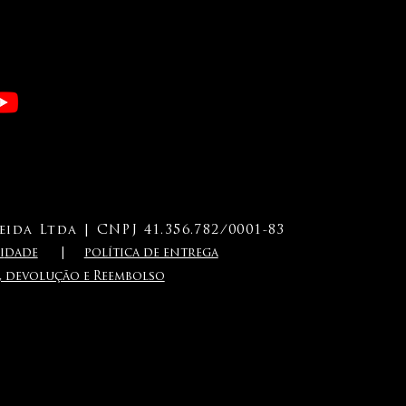
ida Ltda | CNPJ 41.356.782/0001-83
i
dade
|
política de entrega
a, devolução e Reembolso