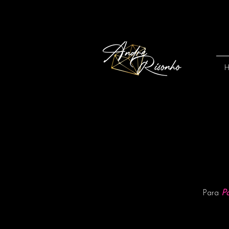
P
Para