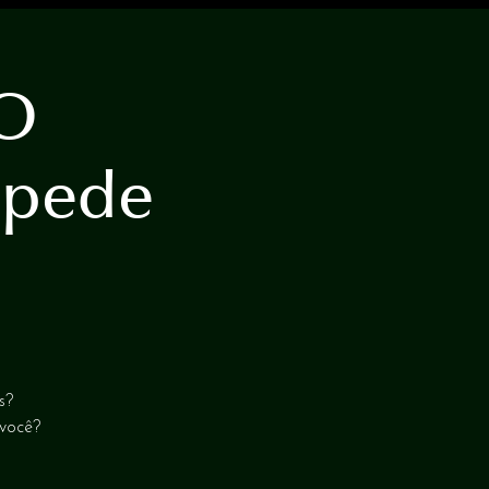
 O
mpede
s?
 você?