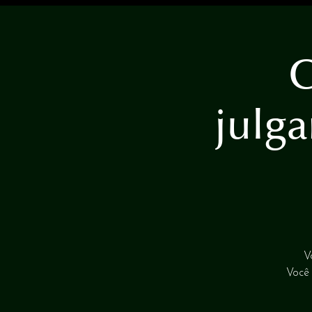
C
julg
V
Você 