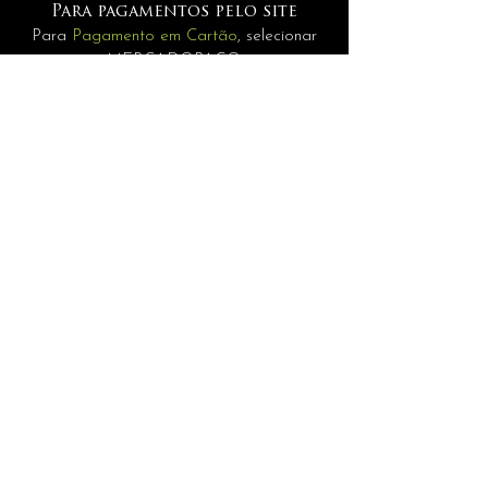
Para pagamentos pelo site
Para
Pagamento em Cartão
, selecionar
MERCADOPAGO.
Pagamentos
Para
Internacionais
selecione a opção
PAGAMENTO MANUAL.
INFORMAÇÕES
assessoria@andrerisonho.com