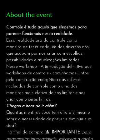
About the event
Controle é tudo aquilo que elegemos para 
parecer funcionais nessa realidade. 
Essa realidade usa do controle como 
maneira de tecer cada um dos diversos nós 
que acabam por nos criar com escolhas, 
possibilidades e atualizações limitadas. 
Nesse workshop - A introdução definitiva aos 
workshops de controle - caminhamos juntos 
pela construção energética das esferas 
nucleadas de controle como uma das 
maneiras mais efetiva de nos limitar e nos 
criar como seres finitos. 
Chegou a hora de ir além?  
Quantas mentiras você tem dito a si mesmo 
sobre a necessidade de prever e diminuir sua 
vida?  
 no final da compra. 
⚠️  IMPORTANTE: 
para 
pagamentos internacionais, selecionar a opção 