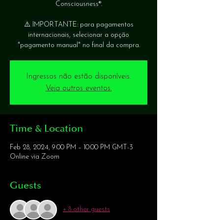
Consciousness®.
⚠️ IMPORTANTE: para pagamentos
internacionais, selecionar a opção
Ingressos não estão disponíveis.
Veja outros eventos.
Time & Location
Feb 28, 2024, 9:00 PM – 10:00 PM GMT-3
Online via Zoom
Guests
+ 8 other guests