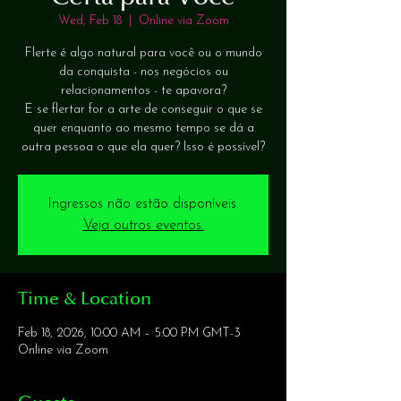
Wed, Feb 18
  |  
Online via Zoom
Flerte é algo natural para você ou o mundo
da conquista - nos negócios ou
relacionamentos - te apavora?
E se flertar for a arte de conseguir o que se
quer enquanto ao mesmo tempo se dá a
outra pessoa o que ela quer? Isso é possível?
Ingressos não estão disponíveis.
Veja outros eventos.
Time & Location
Feb 18, 2026, 10:00 AM – 5:00 PM GMT-3
Online via Zoom