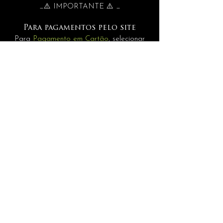
_⚠️ IMPORTANTE ⚠️ _
Para pagamentos pelo site
Para
Pagamento em Cartão
, selecionar
MERCADOPAGO.
Pagamentos
Para
Internacionais
selecione a opção
PAGAMENTO MANUAL.
INFORMAÇÕES
assessoria@andrerisonho.com