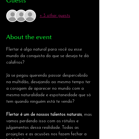
Guests
+ 3 other guests
About the event
Flertar é algo natural para você ou esse 
mundo da conquista do que se deseja te dá 
calafrios?
Já se pegou querendo passar despercebido 
na multidão, desejando ao mesmo tempo ter 
a coragem de aparecer no mundo com a 
mesma naturalidade e espotaneidade que só 
tem quando ninguém está te vendo?
Flertar é um de nossos talentos naturais
, mas 
vamos perdendo isso com os rótulos e 
julgamentos dessa realidade. Todas as 
projeções e as acusões nos fazem fechar a 