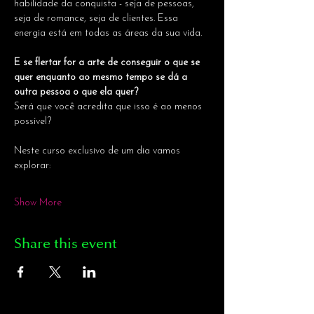
habilidade da conquista - seja de pessoas, 
seja de romance, seja de clientes. Essa 
energia está em todas as áreas da sua vida.
E se flertar for a arte de conseguir o que se 
quer enquanto ao mesmo tempo se dá a 
outra pessoa o que ela quer?
Será que você acredita que isso é ao menos 
possível?
Neste curso exclusivo de um dia vamos 
explorar:
Show More
Share this event