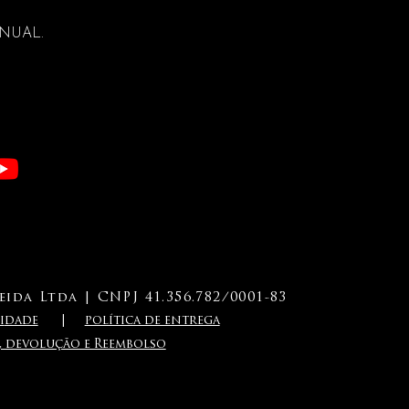
ANUAL.
ida Ltda | CNPJ 41.356.782/0001-83
i
dade
|
política de entrega
a, devolução e Reembolso