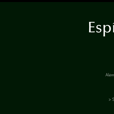
Espí
Além
> S