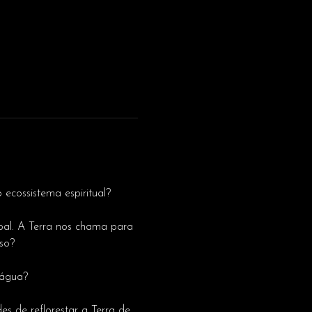
ecossistema espiritual?
al. A Terra nos chama para 
so?
'água?
s de reflorestar a Terra de 