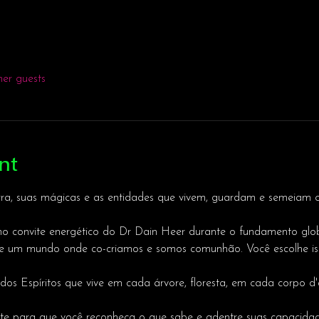
her guests
nt
ra, suas mágicas e as entidades que vivem, guardam e semeiam o 
o convite energético do Dr Dain Heer durante o fundamento glob
 de um mundo onde co-criamos e somos comunhão. Você escolhe is
 dos Espíritos que vive em cada árvore, floresta, em cada corpo d
ite para que você reconheça o que sabe e adentre suas capacidade