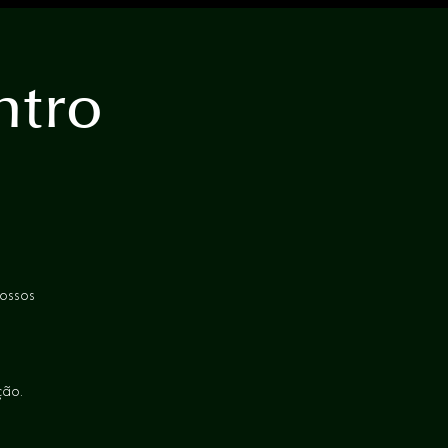
Intro
!
ossos
ção.