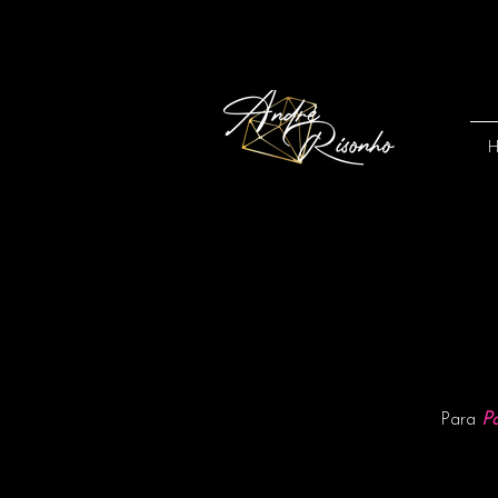
P
Para