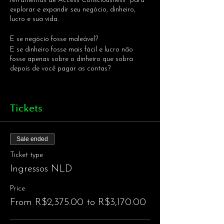
ferramentas de Access Consciousness® para
explorar e expandir seu negócio, dinheiro,
lucro e sua vida.
E se negócio fosse maleável?
E se dinheiro fosse mais fácil e lucro não
fosse apenas sobre o dinheiro que sobra
depois de você pagar as contas?
Lucro é a disposição de ter contribuição em
sua vida. Lucro é aquilo que expande sua
Tickets
vida, seu negócio e suas finanças.
Você acha que tem um problema com
dinheiro? Ou não tem ideia nenhuma de como
Sale ended
ser nos negócios? E se não houvesse
Ticket type
problemas?
Ingressos NLD
Nessa classe de um dia - dividida em duas
noites-, você começa a descobrir o que é
Price
verdadeiramente possível nessas áreas cheias
From R$2,375.00 to R$3,170.00
de julgamento e muito além. Isso não é
apenas para corporações, donos de negócios
ou empreendedores, pois você descobrirá o