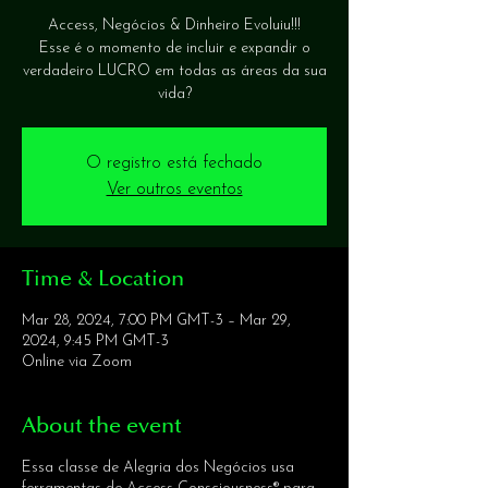
Access, Negócios & Dinheiro Evoluiu!!!
Esse é o momento de incluir e expandir o
verdadeiro LUCRO em todas as áreas da sua
vida?
O registro está fechado
Ver outros eventos
Time & Location
Mar 28, 2024, 7:00 PM GMT-3 – Mar 29,
2024, 9:45 PM GMT-3
Online via Zoom
About the event
Essa classe de Alegria dos Negócios usa