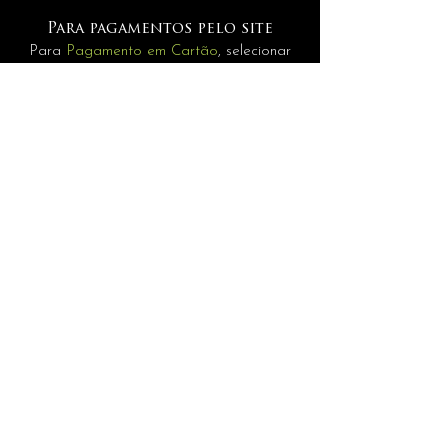
Inclui manual e gravações.
Para pagamentos pelo site
Para
Pagamento em Cartão
, selecionar
MERCADOPAGO.
Pagamentos
Para
Internacionais
selecione a opção
PAGAMENTO MANUAL.
INFORMAÇÕES
assessoria@andrerisonho.com