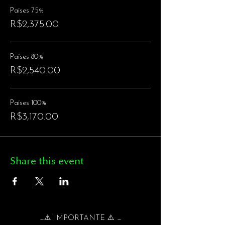
que pode criar com e como sua vida.
Países 75%
Ferramentas de aplicação prática e imediata
R$2,375.00
para mudar o rumo do seu dia e do seu
futuro, sua relação com dinheiro, suas
possibilidades atuais com clientes, finanças e
investimentos e todo o escopo de escolhas
Países 80%
que parecem difíceis, impossíveis ou não
R$2,540.00
pertencentes ao seu universo de
possibilidades.
Países 100%
O dinheiro e o lucro estão esperando por você.
Você está dispost@ a receber?
R$3,170.00
"É sua vida, não é um teste - você pode
escolher, você pode criar, e é permitido que
seja divertido para você e você pode pedir por
Share this event
mais."
Simone Milasas, Fundadora e Autora de
ALEGRIA DOS NEGÓCIOS
Sem pré-requisitos.
É necessário estar presente em toda a carga
_⚠️ IMPORTANTE ⚠️ _
horária do curso.