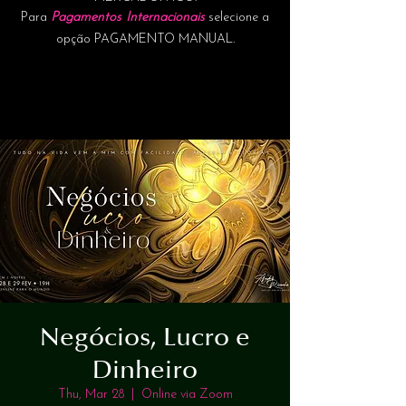
Para
Pagamentos Internacionais
selecione a
opção PAGAMENTO MANUAL.
Negócios, Lucro e
Dinheiro
Thu, Mar 28
  |  
Online via Zoom