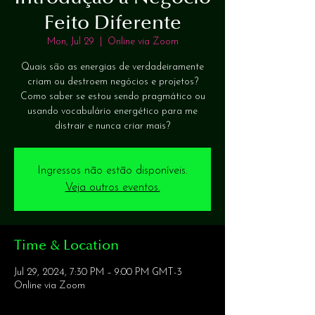
Feito Diferente
Mon, Jul 29
  |  
Online via Zoom
Quais são as energias de verdadeiramente
criam ou destroem negócios e projetos?
Como saber se estou sendo pragmático ou
usando vocabulário energético para me
distrair e nunca criar mais?
Ingressos não estão disponíveis.
Veja outros eventos.
Time & Location
Jul 29, 2024, 7:30 PM – 9:00 PM GMT-3
Online via Zoom