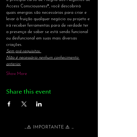
Access Consciousness®, você descobrirá 
quais energias são necessárias para criar e 
levar à fruição qualquer negócio ou projeto e 
irá receber ferramentas para de verdade ter 
a presença de saber se está sendo funcional 
ou desfuncional em suas mais diversas 
criações.
Sem pré-requisitos. 
Não é necessário nenhum conhecimento 
anterior.
Show More
Share this event
_⚠️ IMPORTANTE ⚠️ _