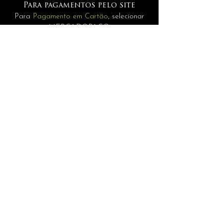
Para pagamentos pelo site
Para
Pagamento em Cartão
, selecionar
MERCADOPAGO.
Pagamentos
Para
Internacionais
selecione a opção
PAGAMENTO MANUAL.
INFORMAÇÕES
assessoria@andrerisonho.com