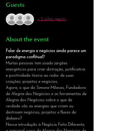
Guests
+ 5 other guests
About the event
Falar de energia e negócios ainda parece um 
paradigma conflitual?
Muitas pessoas tem usado jargões 
energéticos para criar distração, justificativa 
e positividade tóxica ao redor de suas 
criações, projetos e negócios.
Agora, o que diz Simone Milasas, Fundadora 
de Alegria dos Negócios e as ferramentas de 
Alegria dos Negócios sobre o que de 
verdade são as energias que criam ou 
destroem negócios, projetos e fluxos de 
dinheiro?
Nessa introdução à Negócio Feito Diferente, 
o principal curso de Alegria dos Negócios de 