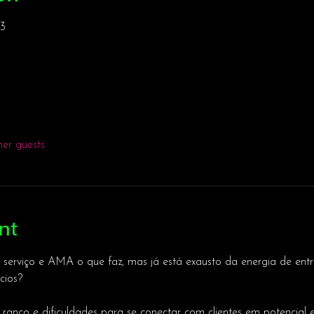
3
her guests
nt
erviço e AMA o que faz, mas já está exausto da energia de entr
cios?
, ranço e dificuldades para se conectar com clientes em potencial