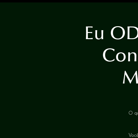
Eu OD
Con
M
O qu
Você