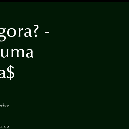
ora? -
 uma
a$
echar
a, de