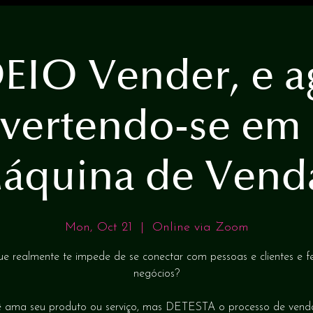
EIO Vender, e ag
vertendo-se em
áquina de Vend
Mon, Oct 21
  |  
Online via Zoom
e realmente te impede de se conectar com pessoas e clientes e f
negócios?
 ama seu produto ou serviço, mas DETESTA o processo de vend