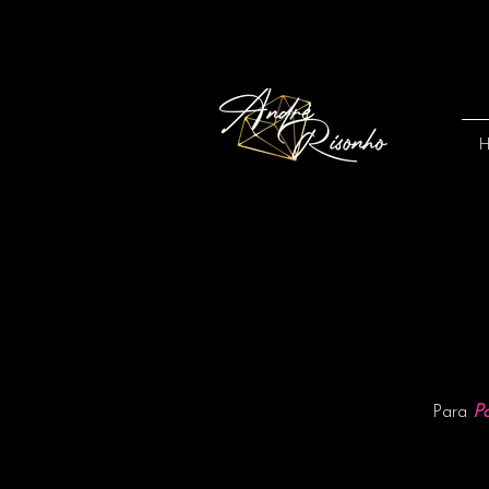
P
Para