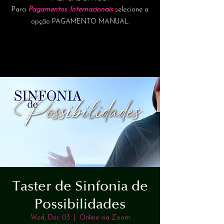
Para
Pagamentos Internacionais
selecione a
opção PAGAMENTO MANUAL.
Taster de Sinfonia de
Possibilidades
Wed, Dec 03
  |  
Online via Zoom