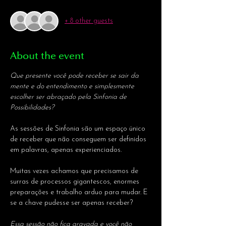
+ 8 other guests
About the event
Que presente você pode receber se sair da 
mente e do entendimento e simplesmente 
escolher ser abraçado pela Sinfonia de 
Possibilidades?
As sessões de Sinfonia são um espaço único 
de receber que não conseguem ser definidos 
em palavras, apenas experienciados.
Muitas vezes achamos que precisamos de 
surras de processos gigantescos, enormes 
preparações e trabalho arduo para mudar. E 
se a chave pudesse ser apenas receber?
Essa sessão não fica gravada e você não 