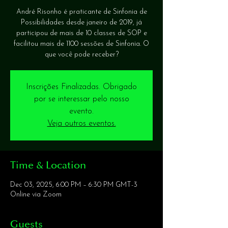
André Risonho é praticante de Sinfonia de
Possibilidades desde janeiro de 2019, já
participou de mais de 10 classes de SOP e
facilitou mais de 1100 sessões de Sinfonia. O
que você pode receber?
Inscrições Finalizadas. Obrigado
por se interessar pelo nosso
evento.
Veja outros eventos.
Time & Location
Dec 03, 2025, 6:00 PM – 6:30 PM GMT-3
Online via Zoom
Guests