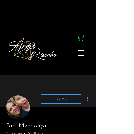
More actions
Follow
Fabi Mendonça
0 Followers
0 Following