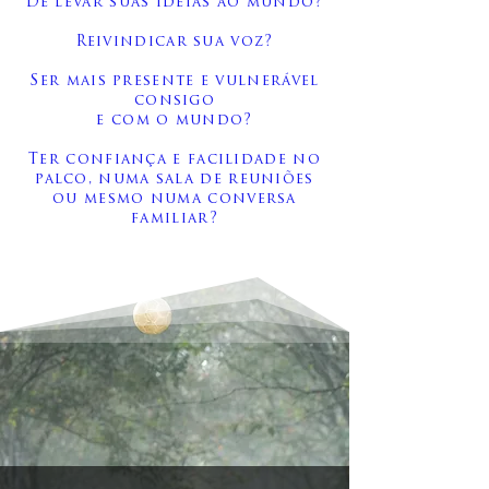
De levar suas ideias ao mundo?
Reivindicar sua voz?
Ser mais presente e vulnerável
consigo
e com o mundo?
Ter confiança e facilidade no
palco, numa sala de reuniões
ou mesmo numa conversa
familiar?