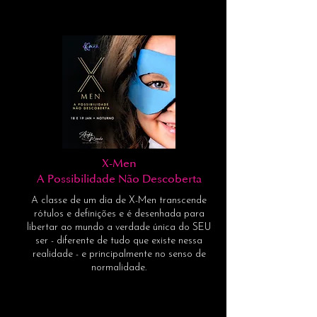
X-Men
A Possibilidade Não Descoberta
A classe de um dia de X-Men transcende
rótulos e definições e é desenhada para
libertar ao mundo a verdade única do SEU
ser - diferente de tudo que existe nessa
realidade - e principalmente no senso de
normalidade.