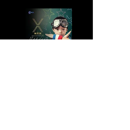
X-Men
Deficiências ou Habilidades?
A classe de 2 dias de Access X-Men
revolucionará sua maneira de ver seu
funcionamento, o mundo, as crianças, suas
capacidades e dezenas de 'doenças
incuráveis' dessa realidade, entregando
informações relevantes e ferramentas sobre
temas únicos a essa classe, como coma,
câncer, ISTs e muitas outras.