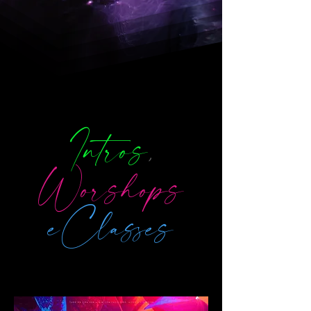
Intros
,
Worshops
eClasses