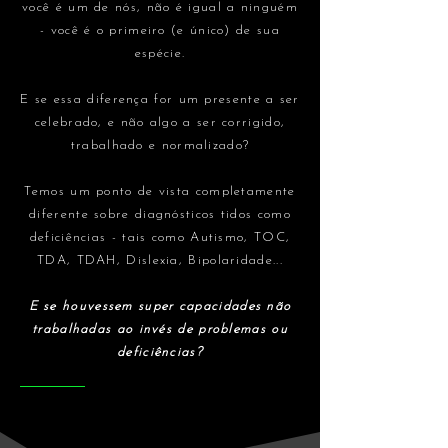
você é um de nós, não é igual a ninguém
- você é o primeiro (e único) de sua
espécie.
E se essa diferença for um presente a ser
celebrado, e não algo a ser corrigido,
trabalhado e normalizado?
Temos um ponto de vista completamente
diferente sobre diagnósticos tidos como
deficiências - tais como Autismo, TOC,
TDA, TDAH, Dislexia, Bipolaridade...
E se houvessem super capacidades não
trabalhadas ao invés de problemas ou
deficiências?