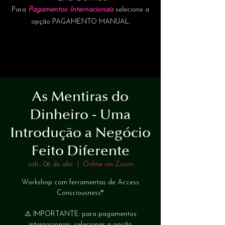
Para
Pagamentos Internacionais
selecione a
opção PAGAMENTO MANUAL.
As Mentiras do
Dinheiro - Uma
Introdução a Negócio
Feito Diferente
sáb., 06 de abr.
  |  
Online via Zoom
Workshop com ferramentas de Access
Consciousness®.
⚠️ IMPORTANTE: para pagamentos
internacionais, selecionar a opção