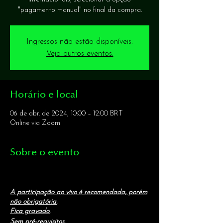
Ingressos não estão disponíveis.
Veja outros eventos.
Horário e local
06 de abr. de 2024, 10:00 – 12:00 BRT
Online via Zoom
Sobre o evento
A participação ao vivo é recomendada, porém
não obrigatória.
Fica gravado.
Sem pré-requisitos.