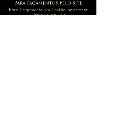
Para pagamentos pelo site
Para
Pagamento em Cartão
, selecionar
MERCADOPAGO.
Pagamentos
Para
Internacionais
selecione a opção
PAGAMENTO MANUAL.
INFORMAÇÕES
assessoria@andrerisonho.com