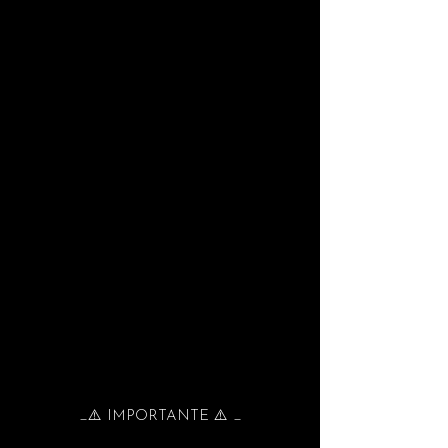
_⚠️ IMPORTANTE ⚠️ _