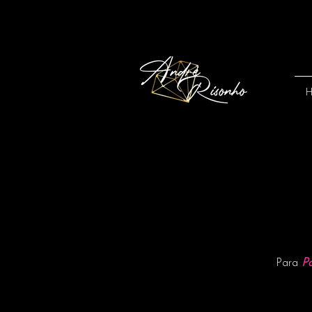
P
Para