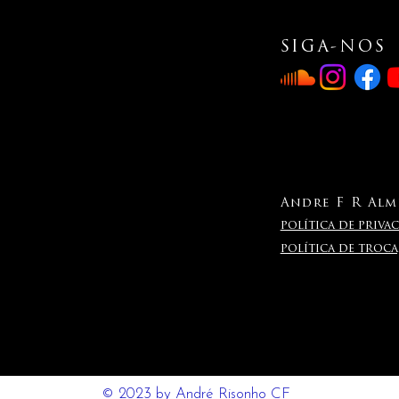
SIGA-NOS
Andre F R Alme
política de privac
política de troc
© 2023 by André Risonho CF