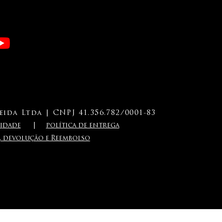
ida Ltda | CNPJ 41.356.782/0001-83
i
dade
|
política de entrega
a, devolução e Reembolso