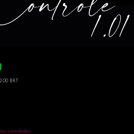
l
22:00 BRT
ros convidados