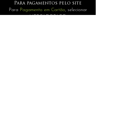
Para pagamentos pelo site
Para
Pagamento em Cartão
, selecionar
MERCADOPAGO.
Pagamentos
Para
Internacionais
selecione a opção
PAGAMENTO MANUAL.
INFORMAÇÕES
assessoria@andrerisonho.com