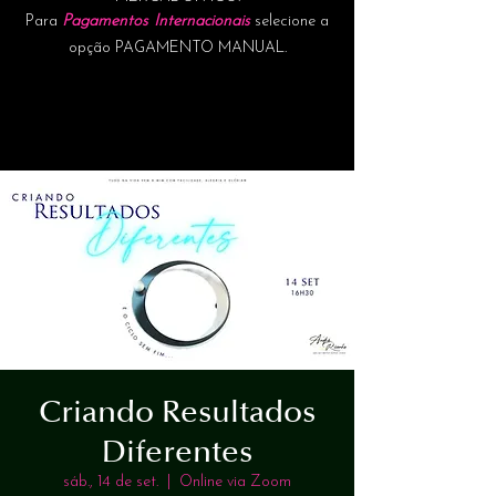
Para
Pagamentos Internacionais
selecione a
opção PAGAMENTO MANUAL.
Criando Resultados
Diferentes
sáb., 14 de set.
  |  
Online via Zoom