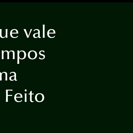
ue vale
empos
Uma
 Feito