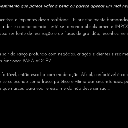
estimento que parece valer a pena ou parece apenas um mal nec
ntiras e implantes dessa realidade - E principalmente bombarde
a a dor e codependencia - está se tornando absolutamente IMPO
sa ser fonte de realização e de fluxos de gratidão, reconhecimento
a sair do ranço profundo com negócios, criação e clientes e real
em funcionar PARA VOCÊ?
fortável, então escolha com moderação. Afinal, confortável é con
se colocando como fraco, patético e vítima das circunstâncias, 
 que nasceu para voar e essa merda não deve ser sua,…