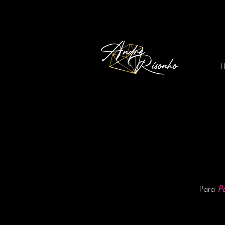
P
Para