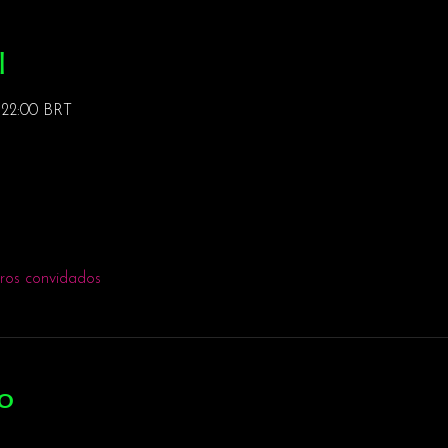
l
 22:00 BRT
ros convidados
o