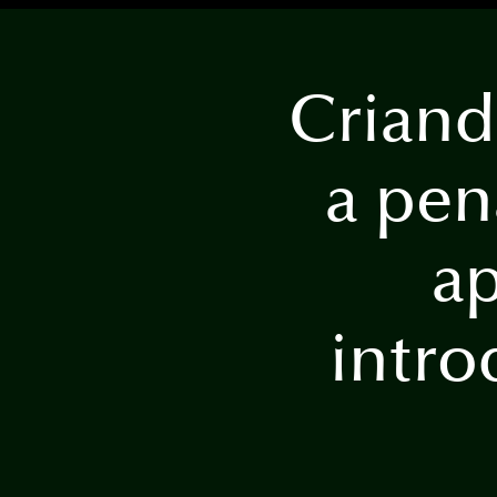
Criand
a pe
ap
intro