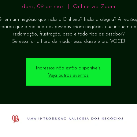
dom., 09 de mar.
  |  
Online via Zoom
 tem um negócio que inclui o Dinheiro? Inclui a alegria? A realiz
reparou que a maioria das pessoas criam negócios que incluem ap
reclamação, frustração, peso e todo tipo de desabor?
Se essa for a hora de mudar essa classe é pra VOCÊ!
Ingressos não estão disponíveis.
Veja outros eventos.