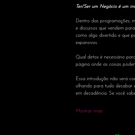
Ter/Ser um Negócio é um inv
Dentro das programações, me
e discursos que vendem par
como algo divertido e que pos
expansivos.
Qual detox é necessário par
página onde as coisas pod
Essa introdução não será con
olhando para tudo desabar e 
em decadência. Se você sabe
Mostrar mais