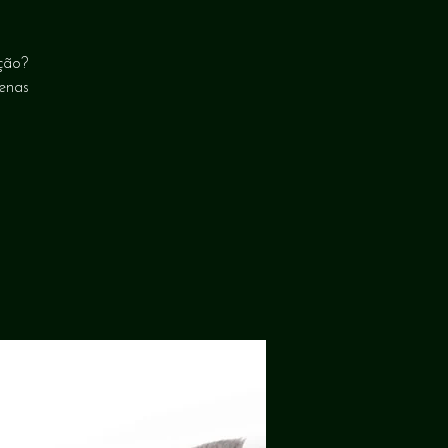
ação?
enas