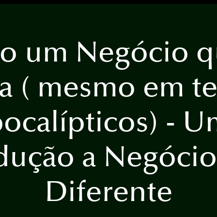
o um Negócio q
na ( mesmo em t
ocalípticos) - 
dução a Negócio
Diferente