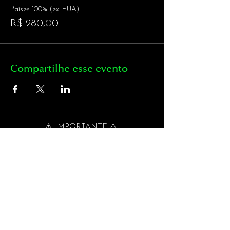
Países 100% (ex. EUA)
R$ 280,00
Compartilhe esse evento
_⚠️ IMPORTANTE ⚠️ _
Para pagamentos pelo site
Para
Pagamento em Cartão
, selecionar
MERCADOPAGO.
Pagamentos
Para
Internacionais
selecione a opção
PAGAMENTO MANUAL.