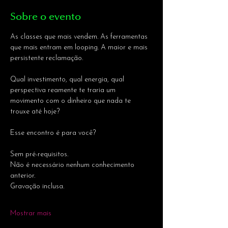
Sobre o evento
As classes que mais vendem. As ferramentas 
que mais entram em looping. A maior e mais 
persistente reclamação.
Qual investimento, qual energia, qual 
perspectiva reamente te traria um 
movimento com o dinheiro que nada te 
trouxe até hoje?
Esse encontro é para você?
Sem pré-requisitos. 
Não é necessário nenhum conhecimento 
anterior.
Gravação inclusa.
Mostrar mais