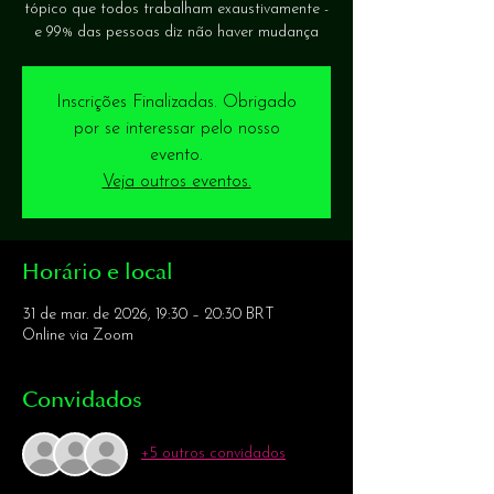
tópico que todos trabalham exaustivamente -
e 99% das pessoas diz não haver mudança
Inscrições Finalizadas. Obrigado
por se interessar pelo nosso
evento.
Veja outros eventos.
Horário e local
31 de mar. de 2026, 19:30 – 20:30 BRT
Online via Zoom
Convidados
+5 outros convidados