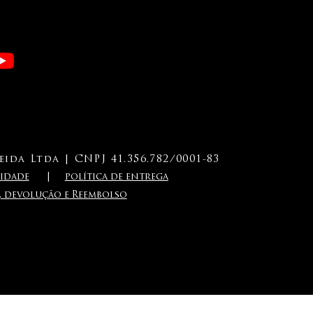
ida Ltda | CNPJ 41.356.782/0001-83
i
dade
|
política de entrega
a, devolução e Reembolso