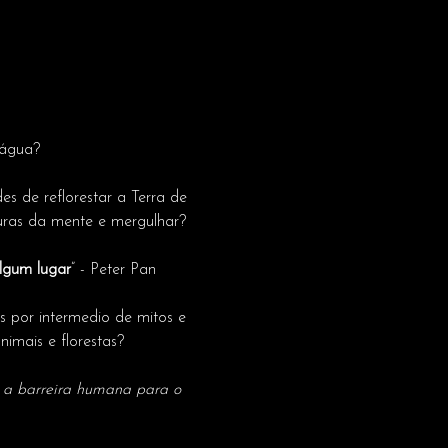
'água?
s de reflorestar a Terra de 
uras da mente e mergulhar?
lgum lugar
” - Peter Pan
s por intermedio de mitos e 
nimais e florestas?
r a barreira humana para o 