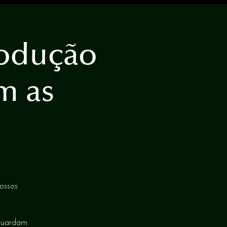
trodução
m as
ossos
 guardam