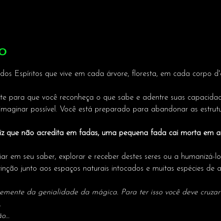
o
 dos Espíritos que vive em cada árvore, floresta, em cada corpo d
ite para que você reconheça o que sabe e adentre suas capacidade
maginar possível. Você está preparado para abandonar as estrut
iz que não acredita em fadas, uma pequena fada cai morta em a
r em seu saber, explorar e receber destes seres ou a humanizá-lo
tinção junto aos espaços naturais intocados e muitas espécies de a
semente da genialidade da mágica. Para ter isso você deve cruza
 
ão…