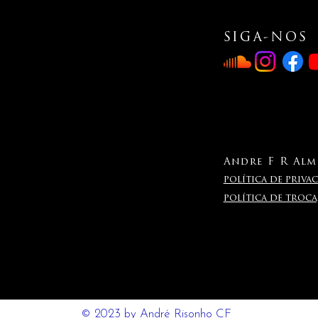
SIGA-NOS
Andre F R Alme
política de privac
política de troc
© 2023 by André Risonho CF