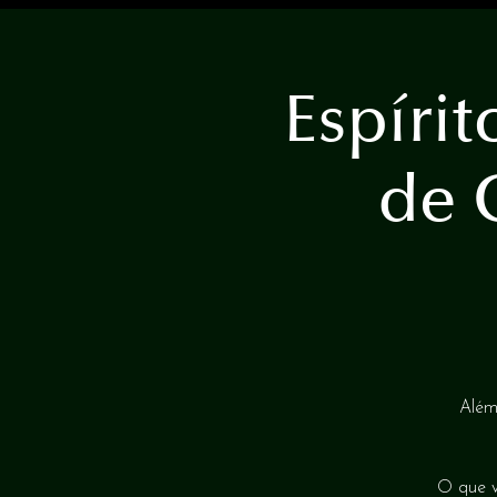
Espírit
de 
Além
O que v