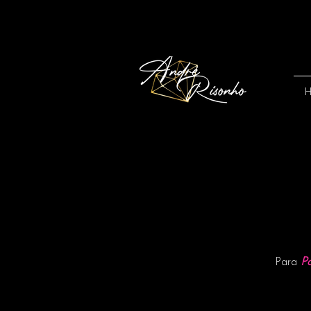
P
Para