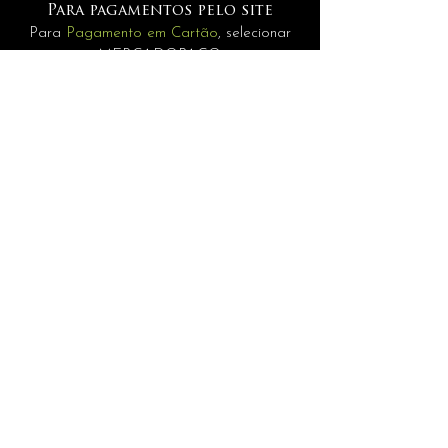
Para pagamentos pelo site
Para
Pagamento em Cartão
, selecionar
MERCADOPAGO.
Pagamentos
Para
Internacionais
selecione a opção
PAGAMENTO MANUAL.
INFORMAÇÕES
assessoria@andrerisonho.com