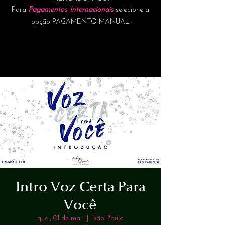
Para
Pagamentos Internacionais
selecione a
opção PAGAMENTO MANUAL.
Intro Voz Certa Para
Você
qua., 01 de mai.
  |  
São Paulo