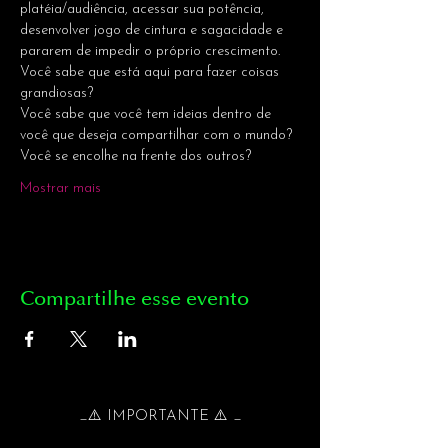
platéia/audiência, acessar sua potência, 
desenvolver jogo de cintura e sagacidade e 
pararem de impedir o próprio crescimento.
Você sabe que está aqui para fazer coisas 
grandiosas?
Você sabe que você tem ideias dentro de 
você que deseja compartilhar com o mundo?
Você se encolhe na frente dos outros?
Mostrar mais
Compartilhe esse evento
_⚠️ IMPORTANTE ⚠️ _