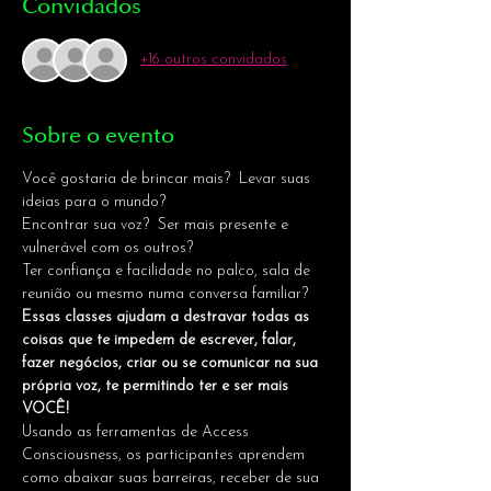
Convidados
+16 outros convidados
Sobre o evento
Você gostaria de brincar mais?  Levar suas 
ideias para o mundo? 

Encontrar sua voz?  Ser mais presente e 
vulnerável com os outros? 

Ter confiança e facilidade no palco, sala de 
reunião ou mesmo numa conversa familiar?
Essas classes ajudam a destravar todas as 
coisas que te impedem de escrever, falar, 
fazer negócios, criar ou se comunicar na sua 
própria voz, te permitindo ter e ser mais 
VOCÊ!
Usando as ferramentas de Access 
Consciousness, os participantes aprendem 
como abaixar suas barreiras, receber de sua 