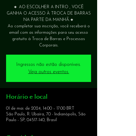
🔸 AO ESCOLHER A INTRO , VOCÊ
GANHA O ACESSO À TROCA DE BARRAS
NA PARTE DA MANHÃ.🔸
Ao completar sua inscrição, você receberá o
email com as informações para seu acesso
gratuito à Troca de Barras e Processos
Corporais.
Ingressos não estão disponíveis.
Veja outros eventos.
Horário e local
01 de mai. de 2024, 14:00 – 17:00 BRT
São Paulo, R. Ubaíra, 70 - Indianópolis, São
Paulo - SP, 04517-140, Brasil