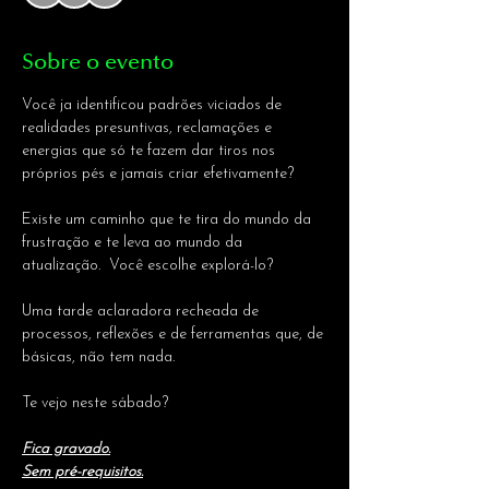
Sobre o evento
Você ja identificou padrões viciados de 
realidades presuntivas, reclamações e 
energias que só te fazem dar tiros nos 
próprios pés e jamais criar efetivamente?
Existe um caminho que te tira do mundo da 
frustração e te leva ao mundo da 
atualização.  Você escolhe explorá-lo?
Uma tarde aclaradora recheada de 
processos, reflexões e de ferramentas que, de 
básicas, não tem nada.
Te vejo neste sábado?
Fica gravado.
Sem pré-requisitos.