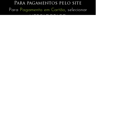
Para pagamentos pelo site
Para
Pagamento em Cartão
, selecionar
MERCADOPAGO.
Pagamentos
Para
Internacionais
selecione a opção
PAGAMENTO MANUAL.
INFORMAÇÕES
assessoria@andrerisonho.com