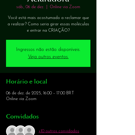
sáb., 06 de dez.
  |  
Online via Zoom
Você está mais acostumado a reclamar que
a realizar? Como seria girar essas moléculas
e entrar na CRIAÇÃO?
Ingressos não estão disponíveis.
Veja outros eventos.
Horário e local
06 de dez. de 2025, 16:00 – 17:00 BRT
Online via Zoom
Convidados
+10 outros convidados