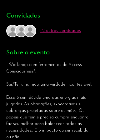
Convidados
+2 outros convidados
Sobre o evento
- Workshop com ferramentas de Access 
Consciousness®.

Essa é sem dúvida uma das energias mais 
julgadas. As obrigações, expectativas e 
cobranças projetadas sobre as mães; Os 
papéis que tem e precisa cumprir enquanto 
faz seu melhor para balancear todas as 
necessidades... E o impacto de ser recebida 
ou não.