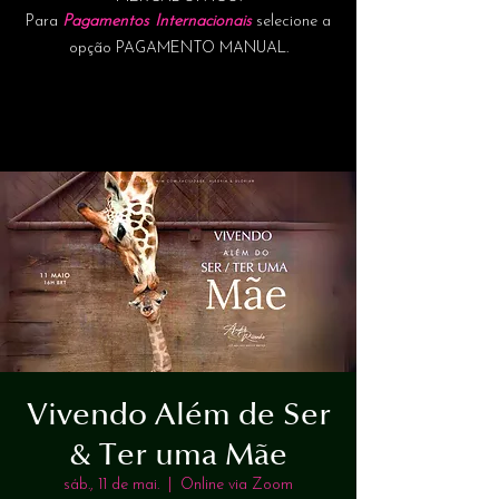
Para
Pagamentos Internacionais
selecione a
opção PAGAMENTO MANUAL.
Vivendo Além de Ser
& Ter uma Mãe
sáb., 11 de mai.
  |  
Online via Zoom