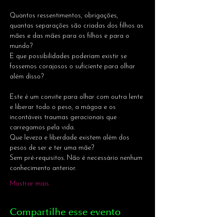
Quantos ressentimentos, obrigações, 
quantas separações são criadas dos filhos as 
mães e das mães para os filhos e para o 
mundo? 
E que possibilidades poderiam existir se 
fossemos corajosos o suficiente para olhar 
Este é um convite para olhar com outra lente 
e liberar todo o peso, a mágoa e os 
incontáveis traumas geracionais que 
carregamos pela vida.
Que leveza e liberdade existem além dos 
pesos de ser e ter uma mãe?

Sem pré-requisitos. Não é necessário nenhum 
conhecimento anterior.
Mostrar mais
Compartilhe esse evento