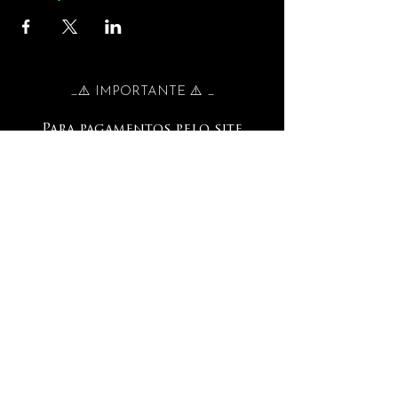
_⚠️ IMPORTANTE ⚠️ _
Para pagamentos pelo site
Para
Pagamento em Cartão
, selecionar
MERCADOPAGO.
Pagamentos
Para
Internacionais
selecione a opção
PAGAMENTO MANUAL.