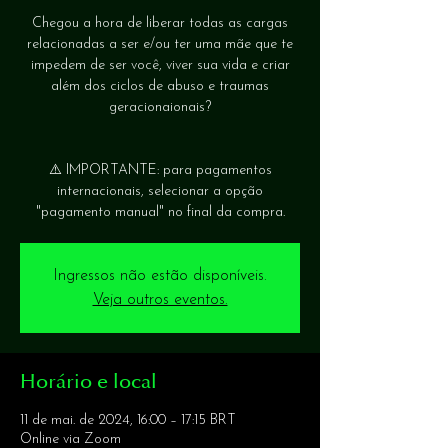
Chegou a hora de liberar todas as cargas
relacionadas a ser e/ou ter uma mãe que te
impedem de ser você, viver sua vida e criar
além dos ciclos de abuso e traumas
geracionaionais?
⚠️ IMPORTANTE: para pagamentos
internacionais, selecionar a opção
Ingressos não estão disponíveis.
Veja outros eventos.
Horário e local
11 de mai. de 2024, 16:00 – 17:15 BRT
Online via Zoom