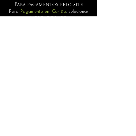
Para pagamentos pelo site
Para
Pagamento em Cartão
, selecionar
MERCADOPAGO.
Pagamentos
Para
Internacionais
selecione a opção
PAGAMENTO MANUAL.
INFORMAÇÕES
assessoria@andrerisonho.com