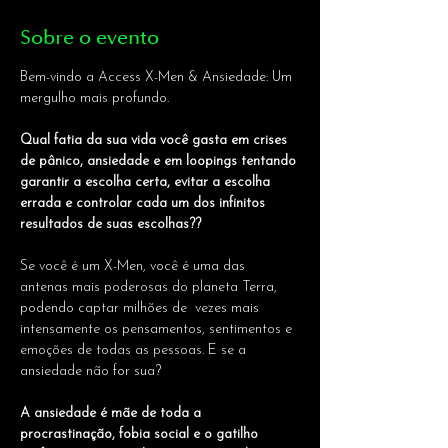
Sobre o evento
Bem-vindo a Access X-Men & Ansiedade: Um 
mergulho mais profundo.
Qual fatia da sua vida você gasta em crises 
de pânico, ansiedade e em loopings tentando 
garantir a escolha certa, evitar a escolha 
errada e controlar cada um dos infinitos 
resultados de suas escolhas??
Se você é um X-Men, você é uma das 
antenas mais poderosas do planeta Terra, 
podendo captar milhões de  vezes mais 
intensamente os pensamentos, sentimentos e 
emoções de todas as pessoas. E se a 
ansiedade não for sua?
A ansiedade é mãe de toda a 
procrastinação, fobia social e o gatilho 