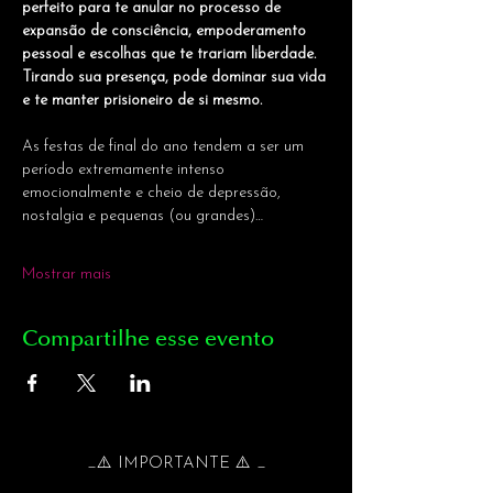
perfeito para te anular no processo de 
expansão de consciência, empoderamento 
pessoal e escolhas que te trariam liberdade. 
Tirando sua presença, pode dominar sua vida 
e te manter prisioneiro de si mesmo.
As festas de final do ano tendem a ser um 
período extremamente intenso 
emocionalmente e cheio de depressão, 
nostalgia e pequenas (ou grandes)…
Mostrar mais
Compartilhe esse evento
_⚠️ IMPORTANTE ⚠️ _