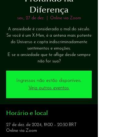
Diferença
sex., 27 de dez.
  |  
Online via Zoom
A ansiedade é considerada o mal do século.
Se você é um X-Men, é a antena mais potente
do Universo e capta indiscriminadamente
sentimentos e emoções.
E se a ansiedade que te aflige desde sempre
não for sua?
Ingressos não estão disponíveis.
Veja outros eventos.
Horário e local
27 de dez. de 2024, 19:00 – 20:30 BRT
Online via Zoom