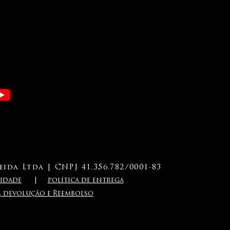
ida Ltda | CNPJ 41.356.782/0001-83
i
dade
|
política de entrega
a, devolução e Reembolso