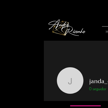
janda_
janda_co
0
seguidor