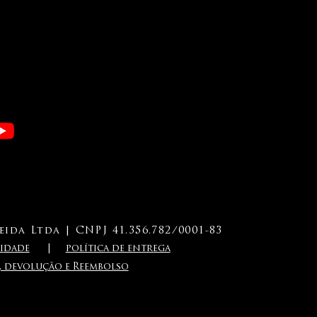
ida Ltda | CNPJ 41.356.782/0001-83
i
dade
|
política de entrega
a, devolução e Reembolso