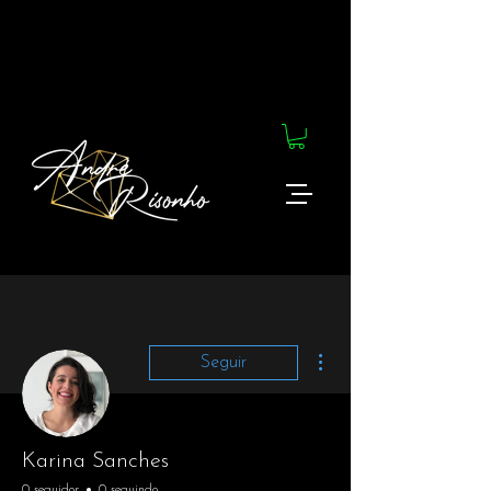
Mais ações
Seguir
Karina Sanches
0 seguidor
0 seguindo