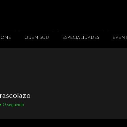
HOME
QUEM SOU
ESPECIALIDADES
EVEN
rrascolazo
scolazo
0
seguindo