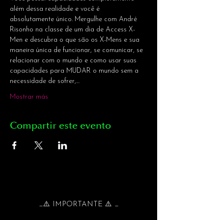
além dessa realidade e você é 
absolutamente único. Mergulhe com André 
Risonho na classe de um dia de Access X-
Men e descubra o que são os X-Mens e sua 
maneira única de funcionar, se comunicar, se 
relacionar com o mundo e como usar suas 
capacidades para MUDAR o mundo sem a 
necessidade de sofrer,…
Mostrar más
Compartir este evento
_⚠️ IMPORTANTE ⚠️ _