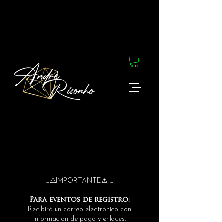
_⚠️IMPORTANTE⚠️ _
Para eventos de registro:
Recibirá un correo electrónico con
información de pago y enlaces.