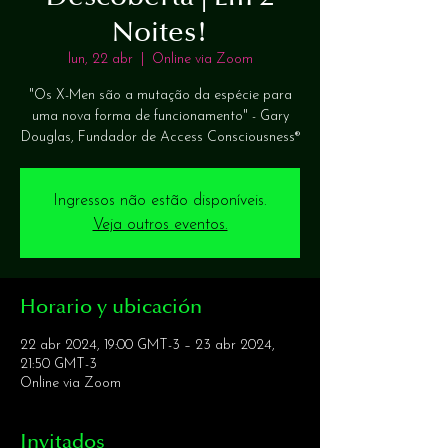
Noites!
lun, 22 abr
  |  
Online via Zoom
"Os X-Men são a mutação da espécie para
uma nova forma de funcionamento" - Gary
Douglas, Fundador de Access Consciousness®️
Ingressos não estão disponíveis.
Veja outros eventos.
Horario y ubicación
22 abr 2024, 19:00 GMT-3 – 23 abr 2024,
21:50 GMT-3
Online via Zoom
Invitados