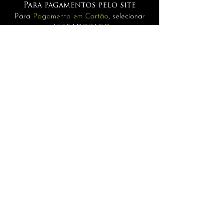
Para pagamentos pelo site
Para
Pagamento em Cartão
, selecionar
MERCADOPAGO.
Pagamentos
Para
Internacionais
selecione a opção
PAGAMENTO MANUAL.
INFORMAÇÕES
assessoria@andrerisonho.com