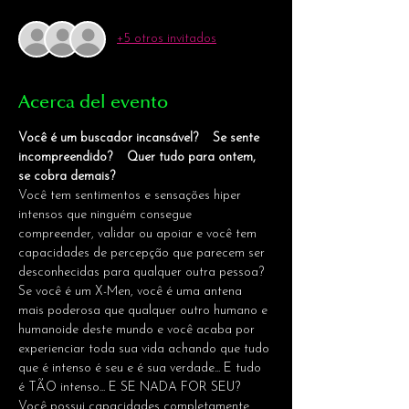
+5 otros invitados
Acerca del evento
Você é um buscador incansável?    Se sente 
incompreendido?    Quer tudo para ontem, 
se cobra demais?
Você tem sentimentos e sensações hiper 
intensos que ninguém consegue 
compreender, validar ou apoiar e você tem 
capacidades de percepção que parecem ser 
desconhecidas para qualquer outra pessoa?
Se você é um X-Men, você é uma antena 
mais poderosa que qualquer outro humano e 
humanoide deste mundo e você acaba por 
experienciar toda sua vida achando que tudo 
que é intenso é seu e é sua verdade... E tudo 
é TÃO intenso... E SE NADA FOR SEU?
Você possui capacidades completamente 