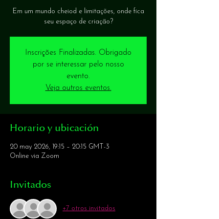
Em um mundo cheiod e limitações, onde fica
seu espaço de criação?
Inscrições Finalizadas. Obrigado
por se interessar pelo nosso
evento.
Veja outros eventos.
Horario y ubicación
20 may 2026, 19:15 – 20:15 GMT-3
Online via Zoom
Invitados
+7 otros invitados