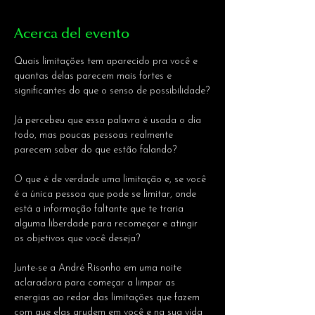
Acerca del evento
Quais limitações tem aparecido pra você e 
quantas delas parecem mais fortes e 
significantes do que o senso de possibilidade?
Já percebeu que essa palavra é usada o dia 
todo, mas poucas pessoas realmente 
parecem saber do que estão falando?
O que é de verdade uma limitação e, se você 
é a única pessoa que pode se limitar, onde 
está a informação faltante que te traria 
alguma liberdade para recomeçar e atingir 
os objetivos que você deseja?
Junte-se a André Risonho em uma noite 
aclaradora para começar a limpar as 
energias ao redor das limitações que fazem 
com que elas grudem em você e na sua vida 