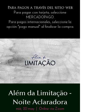
Para pagos a través del sitio web
Para pagar con tarjeta, seleccione
MERCADOPAGO.
Para pagos internacionales, seleccione la
opción "pago manual" al finalizar la compra.
Além da Limitação -
Noite Aclaradora
mié, 20 may
  |  
Online via Zoom