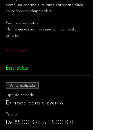
como um enorme e irritante carrapato alien 
cruzado com chupa-cabra.
Sem pré-requisitos. 
Não é necessário nenhum conhecimento 
anterior.
Mostrar más
Entradas
Venta finalizada
Tipo de entrada
Entrada para o evento.
Precio
De 85,00 BRL a 115,00 BRL