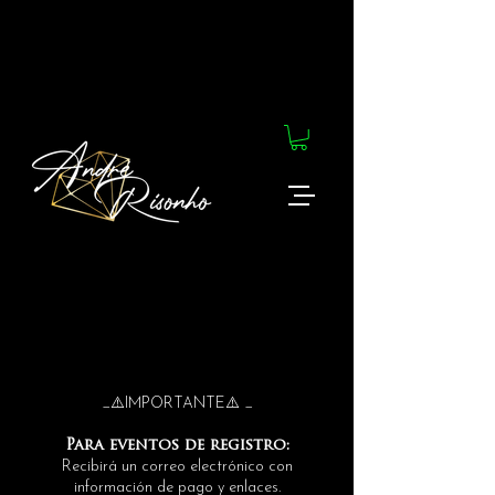
_⚠️IMPORTANTE⚠️ _
Para eventos de registro:
Recibirá un correo electrónico con
información de pago y enlaces.