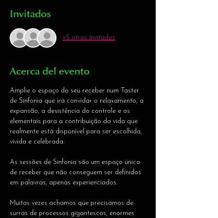
Invitados
+5 otros invitados
Acerca del evento
Amplie o espaço do seu receber num Taster 
de Sinfonia que irá convidar o relaxamento, a 
expansão, a desistência do controle e os 
elementais para a contribuição da vida que 
realmente está disponível para ser escolhida, 
vivida e celebrada.
As sessões de Sinfonia são um espaço único 
de receber que não conseguem ser definidos 
em palavras, apenas experienciados.
Muitas vezes achamos que precisamos de 
surras de processos gigantescos, enormes 