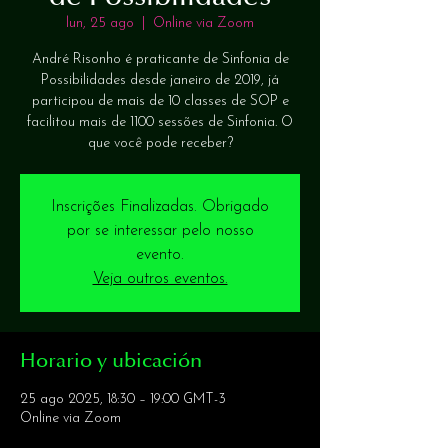
lun, 25 ago
  |  
Online via Zoom
André Risonho é praticante de Sinfonia de
Possibilidades desde janeiro de 2019, já
participou de mais de 10 classes de SOP e
facilitou mais de 1100 sessões de Sinfonia. O
que você pode receber?
Inscrições Finalizadas. Obrigado
por se interessar pelo nosso
evento.
Veja outros eventos.
Horario y ubicación
25 ago 2025, 18:30 – 19:00 GMT-3
Online via Zoom