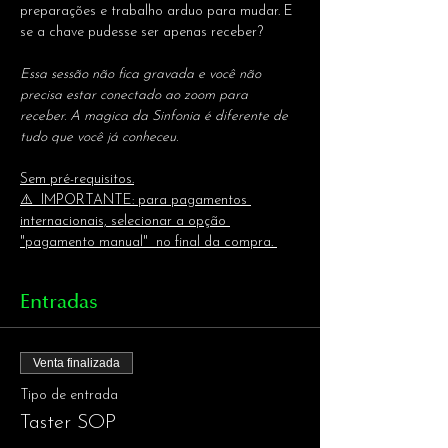
preparações e trabalho arduo para mudar. E 
se a chave pudesse ser apenas receber?
Essa sessão não fica gravada e você não 
precisa estar conectado ao zoom para 
receber. A magica da Sinfonia é diferente de 
tudo que você já conheceu.
Sem pré-requisitos.
⚠️  IMPORTANTE: para pagamentos 
internacionais, selecionar a opção 
"pagamento manual"  no final da compra. 
Entradas
Venta finalizada
Tipo de entrada
Taster SOP