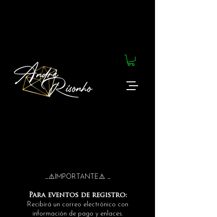
_⚠️IMPORTANTE⚠️ _
Para eventos de registro:
Recibirá un correo electrónico con
información de pago y enlaces.