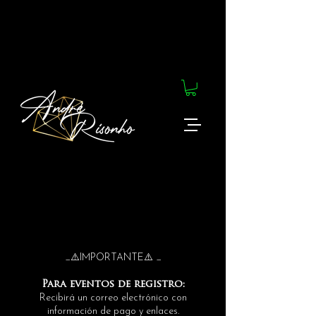
_⚠️IMPORTANTE⚠️ _
Para eventos de registro:
Recibirá un correo electrónico con
información de pago y enlaces.