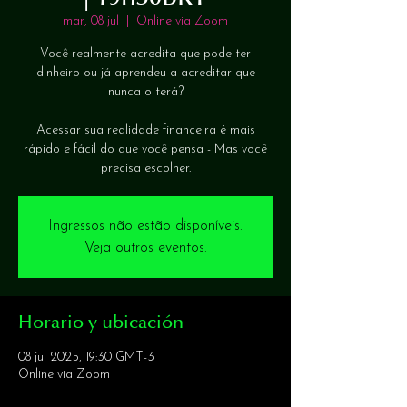
mar, 08 jul
  |  
Online via Zoom
Você realmente acredita que pode ter
dinheiro ou já aprendeu a acreditar que
nunca o terá?
Acessar sua realidade financeira é mais
rápido e fácil do que você pensa - Mas você
precisa escolher.
Ingressos não estão disponíveis.
Veja outros eventos.
Horario y ubicación
08 jul 2025, 19:30 GMT-3
Online via Zoom