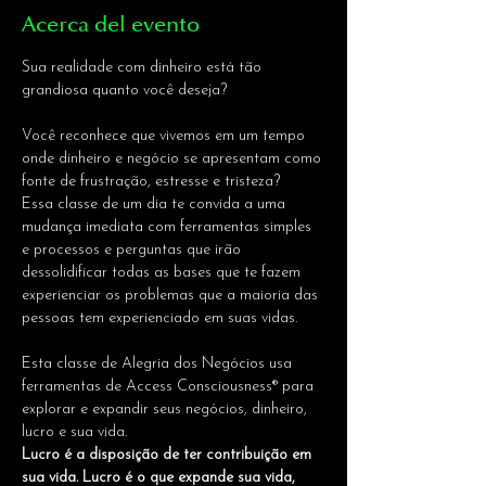
Acerca del evento
Sua realidade com dinheiro está tão 
grandiosa quanto você deseja?
Você reconhece que vivemos em um tempo 
onde dinheiro e negócio se apresentam como 
fonte de frustração, estresse e tristeza?
Essa classe de um dia te convida a uma 
mudança imediata com ferramentas simples 
e processos e perguntas que irão 
dessolidificar todas as bases que te fazem 
experienciar os problemas que a maioria das 
pessoas tem experienciado em suas vidas.
Esta classe de Alegria dos Negócios usa 
ferramentas de Access Consciousness® para 
explorar e expandir seus negócios, dinheiro, 
lucro e sua vida.
Lucro é a disposição de ter contribuição em 
sua vida. Lucro é o que expande sua vida, 