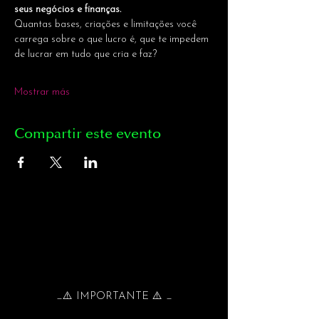
seus negócios e finanças.
Quantas bases, criações e limitações você 
carrega sobre o que lucro é, que te impedem 
de lucrar em tudo que cria e faz?
Mostrar más
Compartir este evento
_⚠️ IMPORTANTE ⚠️ _