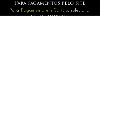
Para pagamentos pelo site
Para
Pagamento em Cartão
, selecionar
MERCADOPAGO.
Pagamentos
Para
Internacionais
selecione a opção
PAGAMENTO MANUAL.
INFORMAÇÕES
assessoria@andrerisonho.com