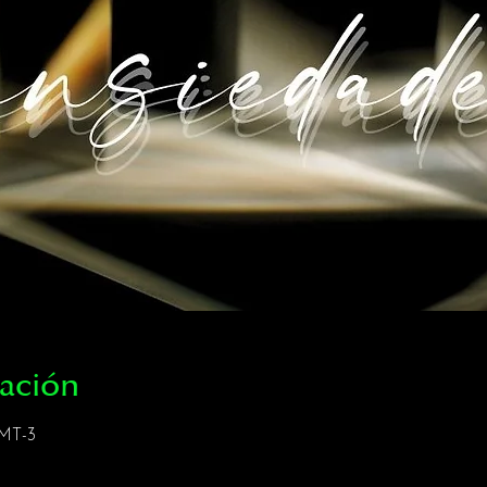
cación
GMT-3