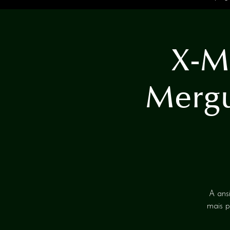
X-M
Mergu
A ans
mais p