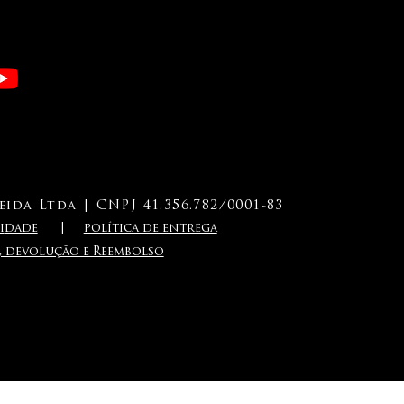
ida Ltda | CNPJ 41.356.782/0001-83
i
dade
|
política de entrega
a, devolução e Reembolso