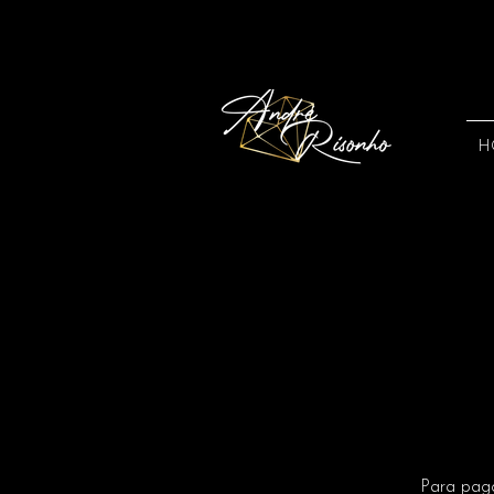
H
Para pago