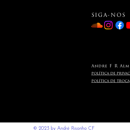
SIGA-NOS
Andre F R Alme
política de privac
política de troc
© 2023 by André Risonho CF