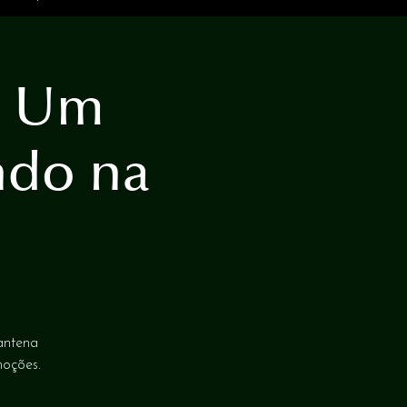
: Um
ndo na
antena
moções.